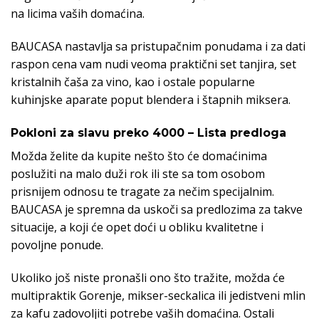
na licima vaših domaćina.
BAUCASA nastavlja sa pristupačnim ponudama i za dati
raspon cena vam nudi veoma praktični set tanjira, set
kristalnih čaša za vino, kao i ostale popularne
kuhinjske aparate poput blendera i štapnih miksera.
Pokloni za slavu preko 4000 – Lista predloga
Možda želite da kupite nešto što će domaćinima
poslužiti na malo duži rok ili ste sa tom osobom
prisnijem odnosu te tragate za nečim specijalnim.
BAUCASA je spremna da uskoči sa predlozima za takve
situacije, a koji će opet doći u obliku kvalitetne i
povoljne ponude.
Ukoliko još niste pronašli ono što tražite, možda će
multipraktik Gorenje, mikser-seckalica ili jedistveni mlin
za kafu zadovoljiti potrebe vaših domaćina. Ostali