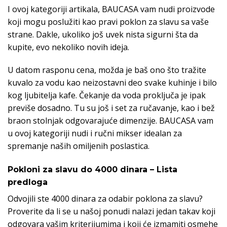
I ovoj kategoriji artikala, BAUCASA vam nudi proizvode
koji mogu poslužiti kao pravi poklon za slavu sa vaše
strane. Dakle, ukoliko još uvek nista sigurni šta da
kupite, evo nekoliko novih ideja.
U datom rasponu cena, možda je baš ono što tražite
kuvalo za vodu kao neizostavni deo svake kuhinje i bilo
kog ljubitelja kafe. Čekanje da voda proključa je ipak
previše dosadno. Tu su još i set za ručavanje, kao i bež
braon stolnjak odgovarajuće dimenzije. BAUCASA vam
u ovoj kategoriji nudi i ručni mikser idealan za
spremanje naših omiljenih poslastica.
Pokloni za slavu do 4000 dinara – Lista
predloga
Odvojili ste 4000 dinara za odabir poklona za slavu?
Proverite da li se u našoj ponudi nalazi jedan takav koji
odgovara vašim kriterijumima i koji će izmamiti osmehe