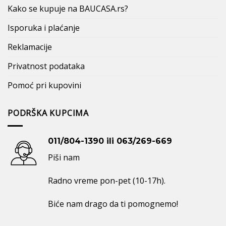
Kako se kupuje na BAUCASA.rs?
Isporuka i plaćanje
Reklamacije
Privatnost podataka
Pomoć pri kupovini
PODRŠKA KUPCIMA
011/804-1390 ili 063/269-669
Piši nam
Radno vreme pon-pet (10-17h).
Biće nam drago da ti pomognemo!