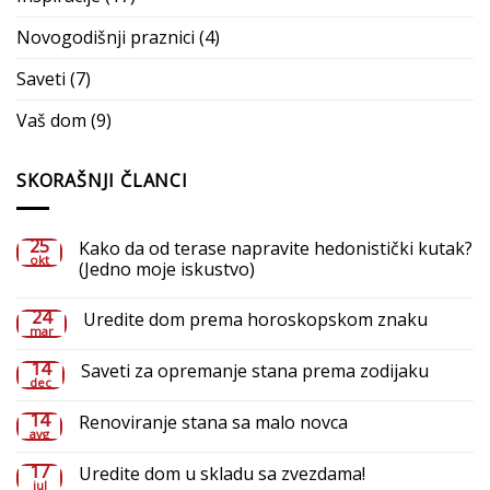
Novogodišnji praznici
(4)
Saveti
(7)
Vaš dom
(9)
SKORAŠNJI ČLANCI
25
Kako da od terase napravite hedonistički kutak?
okt
(Jedno moje iskustvo)
Nema
komentara
24
Uredite dom prema horoskopskom znaku
na
mar
Kako
Nema
da
komentara
od
14
Saveti za opremanje stana prema zodijaku
na
terase
dec
Uredite
napravite
Nema
dom
hedonistički
komentara
prema
14
Renoviranje stana sa malo novca
kutak?
na
horoskopskom
avg
(Jedno
Saveti
znaku
Nema
moje
za
komentara
iskustvo)
opremanje
17
Uredite dom u skladu sa zvezdama!
na
stana
jul
Renoviranje