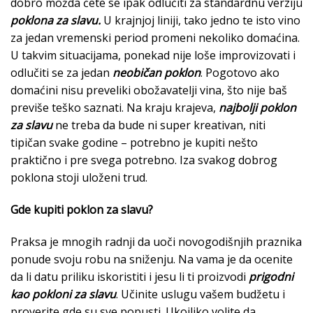
dobro možda ćete se ipak odlučiti za standardnu verziju
poklona za slavu.
U krajnjoj liniji, tako jedno te isto vino
za jedan vremenski period promeni nekoliko domaćina.
U takvim situacijama, ponekad nije loše improvizovati i
odlučiti se za jedan
neobičan poklon
. Pogotovo ako
domaćini nisu preveliki obožavatelji vina, što nije baš
previše teško saznati. Na kraju krajeva,
najbolji poklon
za slavu
ne treba da bude ni super kreativan, niti
tipičan svake godine – potrebno je kupiti nešto
praktično i pre svega potrebno. Iza svakog dobrog
poklona stoji uloženi trud.
Gde kupiti poklon za slavu?
Praksa je mnogih radnji da uoči novogodišnjih praznika
ponude svoju robu na sniženju. Na vama je da ocenite
da li datu priliku iskoristiti i jesu li ti proizvodi
prigodni
kao pokloni za slavu
. Učinite uslugu vašem budžetu i
proverite gde su sve popusti. Ukoiliko volite da