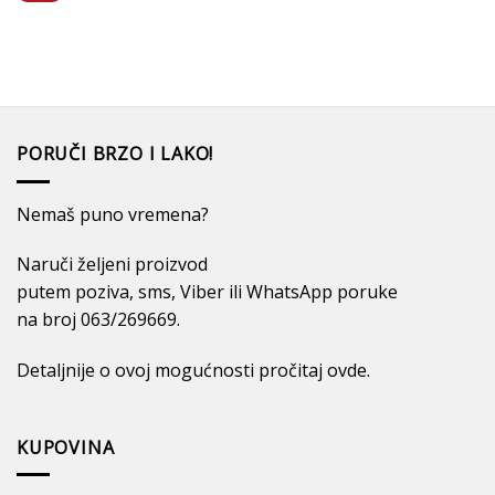
prema
Nema
stana
zodijaku
komentara
sa
na
malo
Uredite
novca
dom
u
skladu
sa
zvezdama!
PORUČI BRZO I LAKO!
Nemaš puno vremena?
Naruči željeni proizvod
putem poziva, sms, Viber ili WhatsApp poruke
na broj 063/269669.
Detaljnije o ovoj mogućnosti pročitaj
ovde
.
KUPOVINA