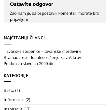
Ostavite odgovor
Žao nam je, da bi postavili komentar, morate
biti
prijavljeni
.
NAJČITANIJI ČLANCI
Tavanske stepenice – tavanske merdevine
Bramac crep – Idealno rešenje za vaš krov
Poklon za slavu do 2000 din.
KATEGORIJE
Bašta
(1)
Informacije
(2)
Inspiracije
(17)