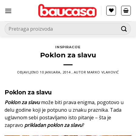
Прескочи
на
садржај
Pretraga
za:
INSPIRACIJE
Poklon za slavu
OBJAVLJENO
10 JANUARA, 2014
, AUTOR
MARKO VLAHOVIĆ
Poklon za slavu
Poklon za slavu
može biti prava enigma, pogotovo u
delu godine koji je potpuno u znaku praznika. Tada
uglavnom sebi postavljamo isto pitanje – šta je
zapravo
prikladan
poklon za slavu
?