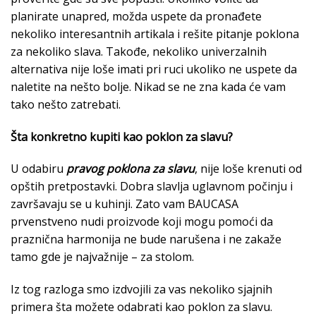
planirate unapred, možda uspete da pronađete
nekoliko interesantnih artikala i rešite pitanje poklona
za nekoliko slava. Takođe, nekoliko univerzalnih
alternativa nije loše imati pri ruci ukoliko ne uspete da
naletite na nešto bolje. Nikad se ne zna kada će vam
tako nešto zatrebati.
Šta konkretno kupiti kao poklon za slavu?
U odabiru
pravog poklona za slavu
, nije loše krenuti od
opštih pretpostavki. Dobra slavlja uglavnom počinju i
završavaju se u kuhinji. Zato vam BAUCASA
prvenstveno nudi proizvode koji mogu pomoći da
praznična harmonija ne bude narušena i ne zakaže
tamo gde je najvažnije – za stolom.
Iz tog razloga smo izdvojili za vas nekoliko sjajnih
primera šta možete odabrati kao poklon za slavu.