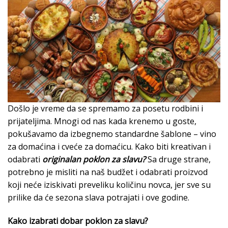
Došlo je vreme da se spremamo za posetu rodbini i
prijateljima. Mnogi od nas kada krenemo u goste,
pokušavamo da izbegnemo standardne šablone – vino
za domaćina i cveće za domaćicu. Kako biti kreativan i
odabrati
originalan poklon za slavu?
Sa druge strane,
potrebno je misliti na naš budžet i odabrati proizvod
koji neće iziskivati preveliku količinu novca, jer sve su
prilike da će sezona slava potrajati i ove godine.
Kako izabrati dobar poklon za slavu?