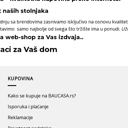
t naših stolnjaka
dnju sa brendovima zasnivamo isključivo na osnovu kvaliteta
avimo samo najbolje od svega što tržište ima u ponudi.
Uži
 web-shop za Vas izdvaja..
jaci za Vaš dom
KUPOVINA
Kako se kupuje na BAUCASA.rs?
Isporuka i plaćanje
Reklamacije