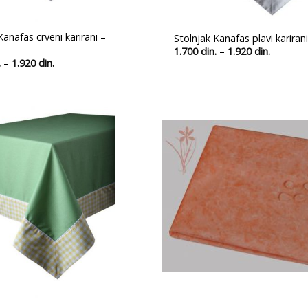
Kanafas crveni karirani –
Stolnjak Kanafas plavi kariran
Распон
1.700
din.
–
1.920
din.
цена:
Распон
.
–
1.920
din.
од
цена:
1.700 din
од
до
1.700 din.
1.920 din
до
1.920 din.
Ubaci
u
listu
želja