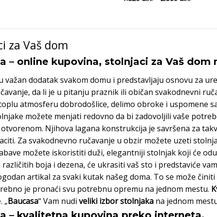
од
цена:
1.820 din.
од
до
1.820 din
2.560 din.
до
2.560 din
ci za Vaš dom
 – online kupovina, stolnjaci za Vaš dom
u važan dodatak svakom domu i predstavljaju osnovu za ure
učavanje, da li je u pitanju praznik ili običan svakodnevni ru
oplu atmosferu dobrodošlice, delimo obroke i uspomene sa 
olnjake možete menjati redovno da bi zadovoljili vaše potrebe
otvorenom. Njihova lagana konstrukcija je savršena za takv
 baciti. Za svakodnevno ručavanje u obzir možete uzeti stolnja
abave možete iskoristiti duži, elegantniji stolnjak koji će odu
, različitih boja i dezena, će ukrasiti vaš sto i predstaviće
godan artikal za svaki kutak našeg doma. To se može činiti
trebno je pronaći svu potrebnu opremu na jednom mestu.
K
 „
Baucasa
“ Vam nudi
veliki izbor stolnjaka
na jednom mest
 – kvalitetna kupovina preko interneta.