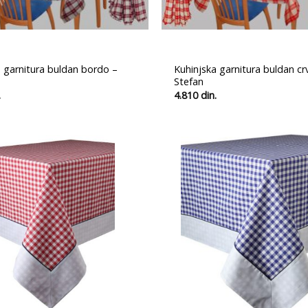
 garnitura buldan bordo –
Kuhinjska garnitura buldan cr
Stefan
.
4.810
din.
Ubaci
u
listu
želja