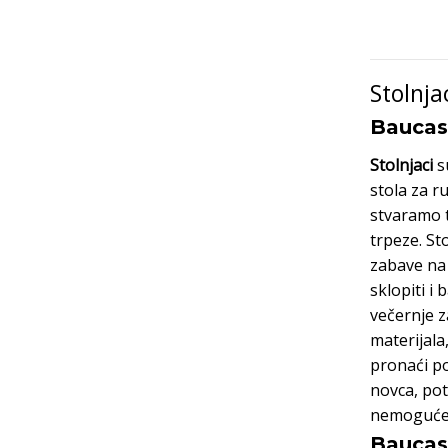
Stolnja
Baucasa
Stolnjaci
s
stola za r
stvaramo t
trpeze. St
zabave na 
sklopiti i
večernje z
materijala
pronaći po
novca, po
nemoguće.
Baucasa