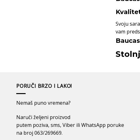
Kvalite
Svoju sara
vam predst
Baucasa
Stoln
PORUČI BRZO I LAKO!
Nemaš puno vremena?
Naruči željeni proizvod
putem poziva, sms, Viber ili WhatsApp poruke
na broj 063/269669.