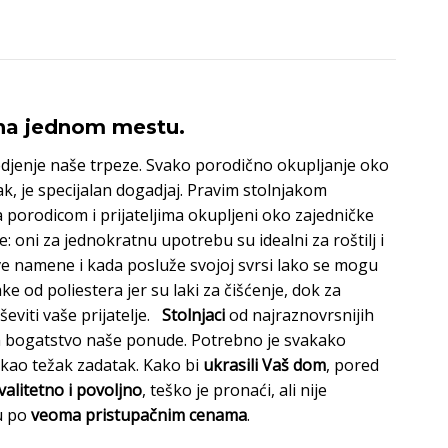
.
.
 na jednom mestu.
djenje naše trpeze. Svako porodično okupljanje oko
čak, je specijalan dogadjaj. Pravim stolnjakom
porodicom i prijateljima okupljeni oko zajedničke
: oni za jednokratnu upotrebu su idealni za roštilj i
e namene i kada posluže svojoj svrsi lako se mogu
ke od poliestera jer su laki za čišćenje, dok za
ševiti vaše prijatelje.
Stolnjaci
od najraznovrsnijih
 vam bogatstvo naše ponude. Potrebno je svakako
 kao težak zadatak. Kako bi
ukrasili Vaš dom
, pored
valitetno i povoljno
, teško je pronaći, ali nije
u po
veoma pristupačnim cenama
.