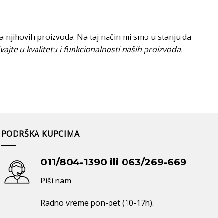
 njihovih proizvoda. Na taj način mi smo u stanju da
vajte u kvalitetu i funkcionalnosti naših proizvoda.
PODRŠKA KUPCIMA
011/804-1390 ili 063/269-669
Piši nam
Radno vreme pon-pet (10-17h).