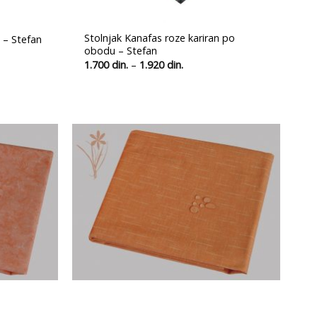
Stolnjak Kanafas roze kariran po
i – Stefan
obodu – Stefan
Распон
1.700
din.
–
1.920
din.
цена:
.
од
1.700 din.
.
до
1.920 din.
Ubaci
Ubaci
u
u
listu
listu
želja
želja