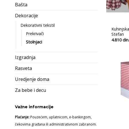
Bašta
Dekoracije
Dekorativni tekstil
Kuhinjska
Prekrivači
Stefan
4.810
din
Stolnjaci
Izgradnja
Rasveta
Uredjenje doma
Za bebe i decu
Važne informacije
Plaćanje:
Pouzećem, uplatnicom, e-bankingom,
čekovima građana ili administrativnom zabranom.