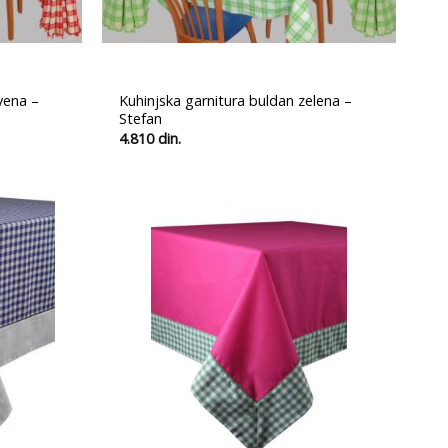
vena –
Kuhinjska garnitura buldan zelena –
Stefan
4.810
din.
Ubaci
Ubaci
u
u
listu
listu
želja
želja