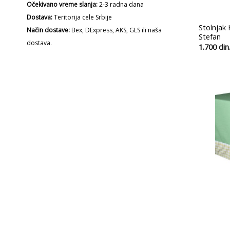
Očekivano vreme slanja:
2-3 radna dana
Dostava:
Teritorija cele Srbije
Stolnjak 
Način dostave:
Bex, DExpress, AKS, GLS ili naša
Stefan
dostava.
1.700
din