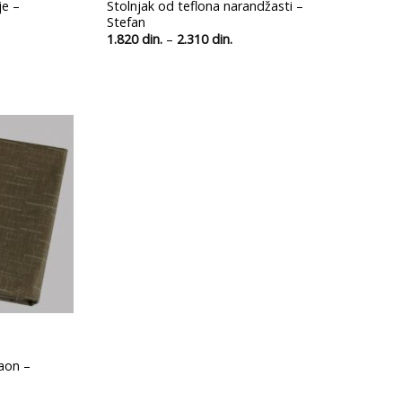
je –
Stolnjak od teflona narandžasti –
Stefan
Распон
1.820
din.
–
2.310
din.
цена:
од
.
1.820 din.
до
.
2.310 din.
Ubaci
u
listu
želja
aon –