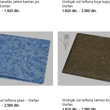
Kanafas zeleni kariran po
Stolnjak od teflona boje kajsi
Stefan
Stefan
Распон
Распон
.
–
1.920
din.
1.820
din.
–
2.560
din.
цена:
цена:
од
од
1.700 din.
1.820 din
до
до
1.920 din.
2.560 din
Ubaci
u
listu
želja
Stolnjak od teflona tamno br
od teflona plavi – Stefan
Stefan
Распон
.
–
2.560
din.
цена:
Распон
1.820
din.
–
2.560
din.