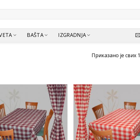
VETA
BAŠTA
IZGRADNJA
Приказано је свих 
Ubaci
u
listu
želja