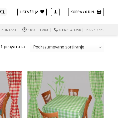
LISTA ŽELJA
KORPA /
0
DIN.
KONTAKT
10:00 - 17:00
011/804-1390 | 063/269-669
11 резултата
Ubaci
Ubaci
u
u
listu
listu
želja
želja