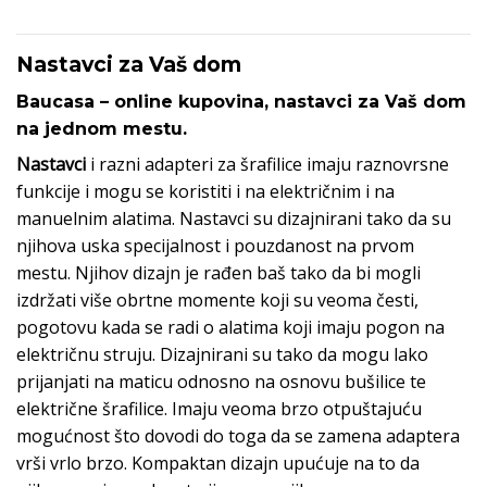
Nastavci za Vaš dom
Baucasa – online kupovina, nastavci za Vaš dom
na jednom mestu.
Nastavci
i razni adapteri za šrafilice imaju raznovrsne
funkcije i mogu se koristiti i na električnim i na
manuelnim alatima. Nastavci su dizajnirani tako da su
njihova uska specijalnost i pouzdanost na prvom
mestu. Njihov dizajn je rađen baš tako da bi mogli
izdržati više obrtne momente koji su veoma česti,
pogotovu kada se radi o alatima koji imaju pogon na
električnu struju. Dizajnirani su tako da mogu lako
prijanjati na maticu odnosno na osnovu bušilice te
električne šrafilice. Imaju veoma brzo otpuštajuću
mogućnost što dovodi do toga da se zamena adaptera
vrši vrlo brzo. Kompaktan dizajn upućuje na to da