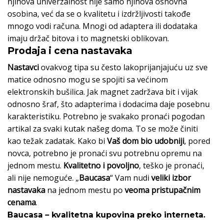
njihova univerzalnost nije samo njihova osnovna
osobina, već da se o kvalitetu i izdržljivosti takođe
mnogo vodi računa. Mnogi od adaptera ili dodataka
imaju držač bitova i to magnetski oblikovan.
Prodaja i cena nastavaka
Nastavci
ovakvog tipa su često lakoprijanjajuću uz sve
matice odnosno mogu se spojiti sa većinom
elektronskih bušilica. Jak magnet zadržava bit i vijak
odnosno šraf, što adapterima i dodacima daje posebnu
karakteristiku. Potrebno je svakako pronaći pogodan
artikal za svaki kutak našeg doma. To se može činiti
kao težak zadatak. Kako bi
Vaš dom bio udobniji
, pored
novca, potrebno je pronaći svu potrebnu opremu na
jednom mestu.
Kvalitetno i povoljno
, teško je pronaći,
ali nije nemoguće. „
Baucasa
“ Vam nudi
veliki izbor
nastavaka
na jednom mestu po
veoma pristupačnim
cenama
.
Baucasa – kvalitetna kupovina preko interneta.