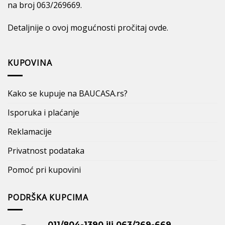
na broj 063/269669.
Detaljnije o ovoj mogućnosti pročitaj
ovde
.
KUPOVINA
Kako se kupuje na BAUCASA.rs?
Isporuka i plaćanje
Reklamacije
Privatnost podataka
Pomoć pri kupovini
PODRŠKA KUPCIMA
011/804-1390 ili 063/269-669