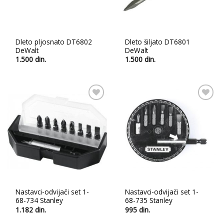
Dleto pljosnato DT6802
Dleto šiljato DT6801
DeWalt
DeWalt
1.500
din.
1.500
din.
Ubaci
Ubaci
u
u
listu
listu
želja
želja
Nastavci-odvijači set 1-
Nastavci-odvijači set 1-
68-734 Stanley
68-735 Stanley
1.182
din.
995
din.