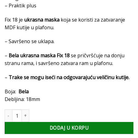
– Praktik plus
Fix 18 je
ukrasna maska
koja se koristi za zatvaranje
MDF kutije u plafonu.
– Savršeno se uklapa.
–
Bela ukrasna maska Fix 18
se pričvršćuje na donju
stranu rama, i savršeno zatvara ram u plafonu.
–
Trake se mogu iseći na odgovarajuću veličinu kutije.
Boja:
Bela
Debljina: 18mm
Ukrasna maska Fix 18 količina
DODAJ U KORPU