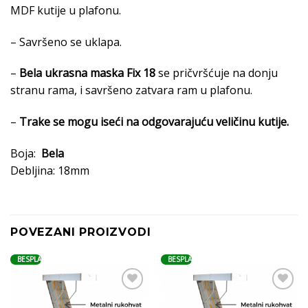
MDF kutije u plafonu.
– Savršeno se uklapa.
–
Bela ukrasna maska Fix 18
se pričvršćuje na donju
stranu rama, i savršeno zatvara ram u plafonu.
–
Trake se mogu iseći na odgovarajuću veličinu kutije.
Boja:
Bela
Debljina: 18mm
POVEZANI PROIZVODI
BESPLATNA DOSTAVA
BESPLATNA DOSTAVA
Ubaci
Ubaci