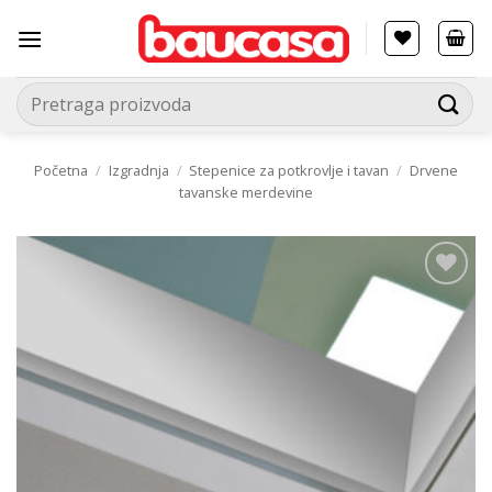
Прескочи
на
садржај
Pretraga
za:
Početna
/
Izgradnja
/
Stepenice za potkrovlje i tavan
/
Drvene
tavanske merdevine
Ubaci
u
listu
želja