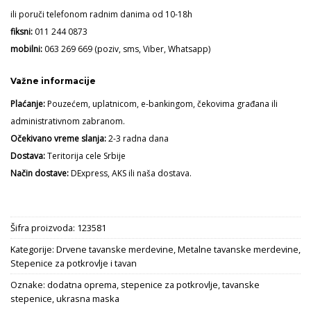
ili poruči telefonom radnim danima od 10-18h
fiksni:
011 244 0873
mobilni:
063 269 669
(poziv, sms, Viber, Whatsapp)
Važne informacije
Plaćanje:
Pouzećem, uplatnicom, e-bankingom, čekovima građana ili
administrativnom zabranom.
Očekivano vreme slanja:
2-3 radna dana
Dostava:
Teritorija cele Srbije
Način dostave:
DExpress, AKS ili naša dostava.
Šifra proizvoda:
123581
Kategorije:
Drvene tavanske merdevine
,
Metalne tavanske merdevine
,
Stepenice za potkrovlje i tavan
Oznake:
dodatna oprema
,
stepenice za potkrovlje
,
tavanske
stepenice
,
ukrasna maska