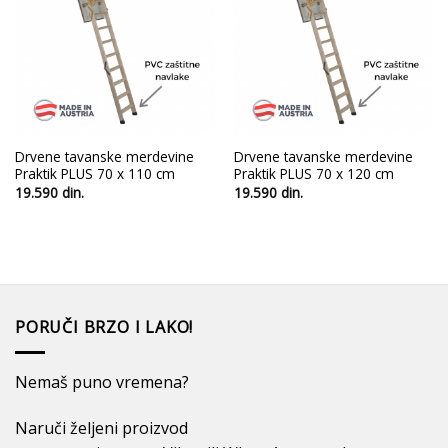
u
u
listu
listu
želja
želja
Drvene tavanske merdevine
Drvene tavanske merdevine
Praktik PLUS 70 x 110 cm
Praktik PLUS 70 x 120 cm
19.590
din.
19.590
din.
PORUČI BRZO I LAKO!
Nemaš puno vremena?
Naruči željeni proizvod